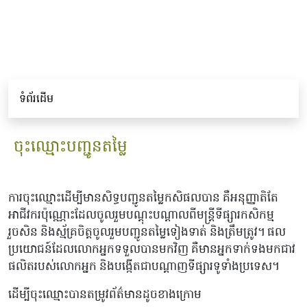
ទំព័រដើម
ចុះឈ្មោះបញ្ជូនតម្លៃ
ការចុះឈ្មោះដើម្បីមានសិទ្ធបញ្ជូនតម្លៃកសិផលបាន គឺអនុញ្ញាតិតែ
អាជីវករប៉ុណ្ណោះដែលចូលរួមបណ្តុះបណ្តាលពីមន្រ្តីទីផ្សារកសិកម្ម
រួចសិន និងស្ម័គ្រចិត្តចូលរួមបញ្ជូនតម្លៃទៀងទាត់ និងត្រឹមត្រូវ។ ផល
ប្រយោជន៍ដែលលោកអ្នកទទួលបានមកវិញ គឺមានអ្នកទាក់ទងមកជាវ
ផលិតរបស់លោកអ្នក និងបង្កើតជាបណ្តាញទីផ្សារទូទាំងប្រទេស។
ដើម្បីចុះឈ្មោះបានតម្រូវព័ត៌មានដូចខាងក្រោម