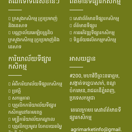
តំណទៅទំព័រសំខាន់ៗ
ព័ត៌មានទីផ្សារកសិកម្ម
ក្រសួងកសិកម្ម រុក្ខាប្រមាញ់
សេវាព័ត៌មានទីផ្សារកសិកម្ម
និងនេសាទ
ព័ត៌មានទីផ្សារ
បណ្ណាល័យអេឡិចត្រូនិច
ការអភិវឌ្ឍទីផ្សារកសិកម្ម
ក្រសួងកសិកម្ម រុក្ខាប្រមាញ់និង
ទិន្នន័យផលិតកម្មកសិកម្ម
នេសាទ
ការិយាល័យទីផ្សារ
អាសយដ្ឋាន
កសិកម្ម
#200, មហាវិថីព្រះនរោត្តម,
សង្កាត់ទន្លេបាសាក់, ខណ្ឌ
អំពីការិយាល័យទីផ្សារកសិកម្ម
ចំការមន, រាជធានីភ្នំពេញ,
ប្រវតិ្ត
ប្រទេសកម្ពុជា
សកម្មភាព
បុគ្គលិកការិយាល័យទីផ្សារ
តេលេក្រាម៖ សេវាព័ត៌មានទី
កសិកម្មនៅតាមខេត្ត
ផ្សារកសិកម្ម
មន្រ្ដីការិយាល័យកណ្ដាល
បុគ្គលិកប្រមូល ចែកចាយតម្លៃ
agrimarketinfo@gmail.