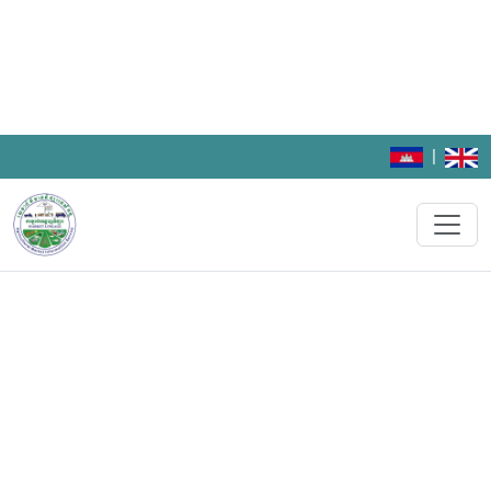
|
ចុះឈ្មោះបញ្ជូនតម្លៃ