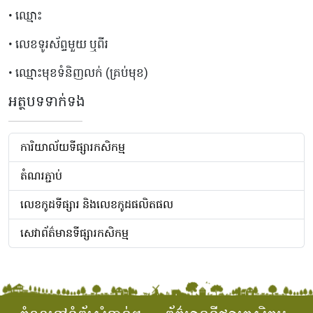
• ឈ្មោះ
• លេខទូរស័ព្ទមួយ ឬពីរ
• ឈ្មោះមុខទំនិញលក់ (គ្រប់មុខ)
អត្ថបទទាក់ទង
ការិយាល័យទីផ្សារកសិកម្ម
តំណរភ្ជាប់
លេខ​កូដ​ទីផ្សារ និង​លេខ​កូដ​ផលិតផល
សេវាព័ត៌មានទីផ្សារកសិកម្ម