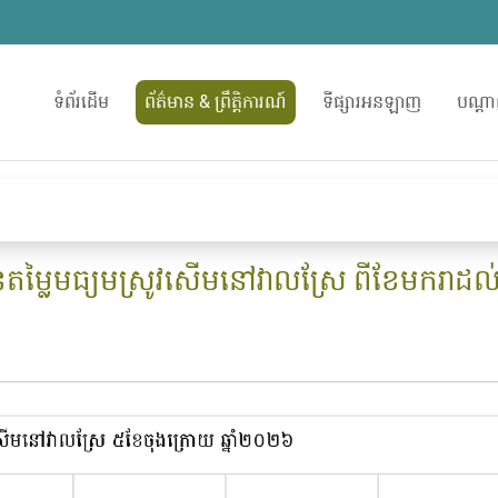
ទំព័រដើម
ព័ត៌មាន & ព្រឹត្តិការណ៍
ទីផ្សារអនឡាញ
បណ្តា
ូនតម្លៃមធ្យមស្រូវសើមនៅវាលស្រែ ពីខែមករាដល