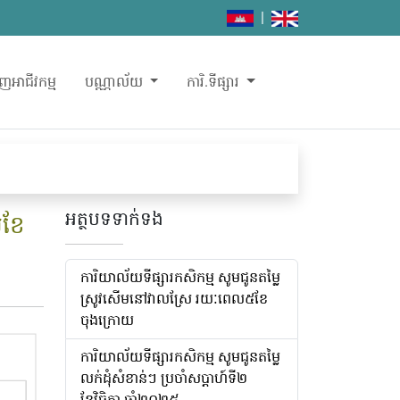
|
ញអាជីវកម្ម
បណ្ណាល័យ
ការិ.ទីផ្សារ
អត្ថបទទាក់ទង
់ខែ
ការិយាល័យទីផ្សារកសិកម្ម សូមជូនតម្លៃ
ស្រូវសើមនៅវាលស្រែ រយៈពេល៥ខែ
ចុងក្រោយ
ការិយាល័យទីផ្សារកសិកម្ម សូមជូនតម្លៃ
លក់ដុំសំខាន់ៗ ប្រចាំសប្តាហ៍ទី២
ខែវិច្ឆិកា ឆ្នាំ២០២៥