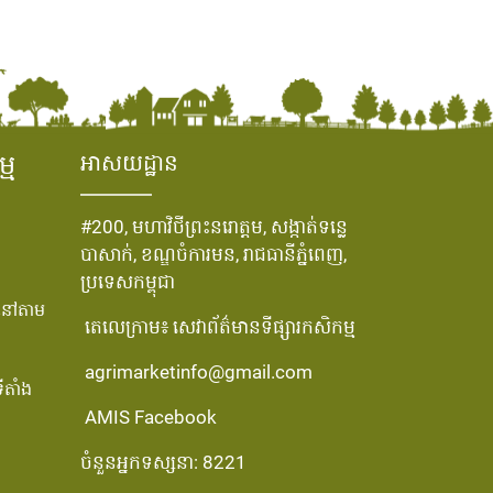
្ម
អាសយដ្ឋាន
#200, មហាវិថីព្រះនរោត្តម, សង្កាត់ទន្លេ
បាសាក់, ខណ្ឌចំការមន, រាជធានីភ្នំពេញ,
ប្រទេសកម្ពុជា
្មនៅតាម
តេលេក្រាម៖ សេវាព័ត៌មានទីផ្សារកសិកម្ម
agrimarketinfo@gmail.com
ីតាំង
AMIS Facebook
ចំនួនអ្នកទស្សនា: 8221