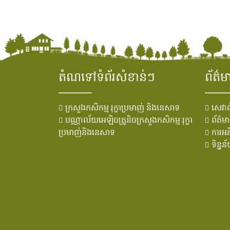
តំណទៅទំព័រសំខាន់ៗ
ព័ត៌ម
ក្រសួងកសិកម្ម រុក្ខាប្រមាញ់ និងនេសាទ
សេវាព
បណ្ណាល័យអេឡិចត្រូនិចក្រសួងកសិកម្ម រុក្ខា
ព័ត៌មា
ប្រមាញ់និងនេសាទ
ការអភិ
ទិន្ន