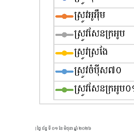
| ថ្ងៃ ច័ន្ទ ទី ០១ ខែ មិថុនា ឆ្នាំ ២០២៦