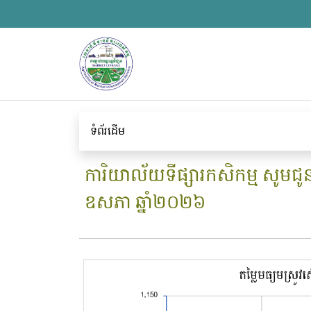
ទំព័រដើម
ការិយាល័យទីផ្សារកសិកម្ម សូមជ
ឧសភា ឆ្នាំ២០២៦