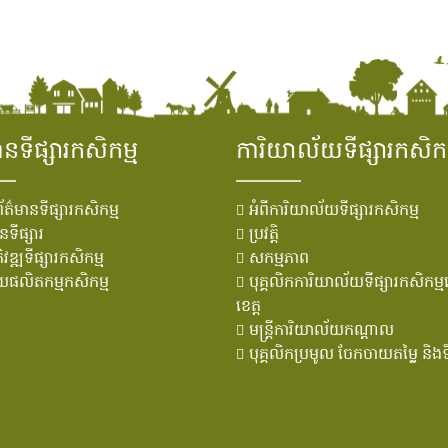
ានទីផ្សារកសិកម្ម
ការិយាល័យទីផ្សារកសិកម
័ត៌មានទីផ្សារកសិកម្ម
អំពីការិយាល័យទីផ្សារកសិកម្ម
នទីផ្សារ
ប្រវតិ្ត
វឌ្ឍទីផ្សារកសិកម្ម
សកម្មភាព
ន័យផលិតកម្មកសិកម្ម
បុគ្គលិកការិយាល័យទីផ្សារកសិកម
ខេត្ត
មន្រ្ដីការិយាល័យកណ្ដាល
បុគ្គលិកប្រមូល ចែកចាយតម្លៃ និងទ