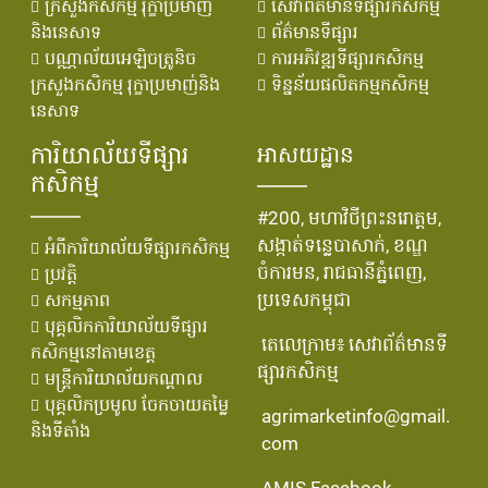
ក្រសួងកសិកម្ម រុក្ខាប្រមាញ់
សេវាព័ត៌មានទីផ្សារកសិកម្ម
និងនេសាទ
ព័ត៌មានទីផ្សារ
បណ្ណាល័យអេឡិចត្រូនិច
ការអភិវឌ្ឍទីផ្សារកសិកម្ម
ក្រសួងកសិកម្ម រុក្ខាប្រមាញ់និង
ទិន្នន័យផលិតកម្មកសិកម្ម
នេសាទ
ការិយាល័យទីផ្សារ
អាសយដ្ឋាន
កសិកម្ម
#200, មហាវិថីព្រះនរោត្តម,
សង្កាត់ទន្លេបាសាក់, ខណ្ឌ
អំពីការិយាល័យទីផ្សារកសិកម្ម
ចំការមន, រាជធានីភ្នំពេញ,
ប្រវតិ្ត
ប្រទេសកម្ពុជា
សកម្មភាព
បុគ្គលិកការិយាល័យទីផ្សារ
តេលេក្រាម៖ សេវាព័ត៌មានទី
កសិកម្មនៅតាមខេត្ត
ផ្សារកសិកម្ម
មន្រ្ដីការិយាល័យកណ្ដាល
បុគ្គលិកប្រមូល ចែកចាយតម្លៃ
agrimarketinfo@gmail.
និងទីតាំង
com
AMIS Facebook