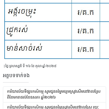
| ថ្ងៃ ព្រហស្បតិ៍ ទី ១៦ ខែ តុលា ឆ្នាំ ២០២៥
អត្ថបទទាក់ទង
ការិយាល័យទីផ្សារកសិកម្ម សូមជូនតម្លៃមធ្យមស្រូវសើមនៅវាលស្រែ
ពីខែមករាដល់ខែឧសភា ឆ្នាំ២០២៦
ការិយាល័យទីផ្សារកសិកម្ម សូមជូនតម្លៃស្រូវសើមនៅវាលស្រែ រយៈ