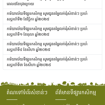
ពេល៥ខែចុងក្រោយ
ការិយាល័យទីផ្សារកសិកម្ម សូមជូនតម្លៃលក់ដុំសំខាន់ៗ ប្រចាំ
សប្តាហ៍ទី២ ខែវិច្ឆិកា ឆ្នាំ២០២៥
ការិយាល័យទីផ្សារកសិកម្ម សូមជូនតម្លៃលក់ដុំសំខាន់ៗ ប្រចាំ
សប្តាហ៍ទី១ ខែតុលា ឆ្នាំ២០២៥
ការិយាល័យទីផ្សារកសិកម្ម សូមជូនតម្លៃលក់ដុំសំខាន់ៗ ប្រចាំ
សប្តាហ៍ទី៤ ខែសីហា ឆ្នាំ២០២៥
ការិយាល័យទីផ្សារកសិកម្ម សូមជូនតម្លៃលក់ដុំសំខាន់ៗ ប្រចាំ
សប្តាហ៍ទី៣ ខែសីហា ឆ្នាំ២០២៥
តំណទៅទំព័រសំខាន់ៗ
ព័ត៌មានទីផ្សារកសិកម្ម