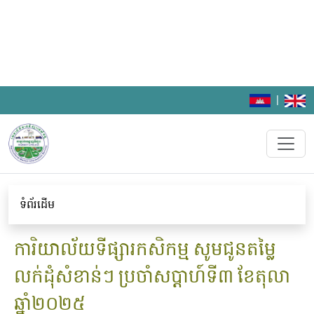
|
ទំព័រដើម
ការិយាល័យទីផ្សារកសិកម្ម សូមជូនតម្លៃ
លក់ដុំសំខាន់ៗ ប្រចាំសប្តាហ៍ទី៣ ខែតុលា
ឆ្នាំ២០២៥