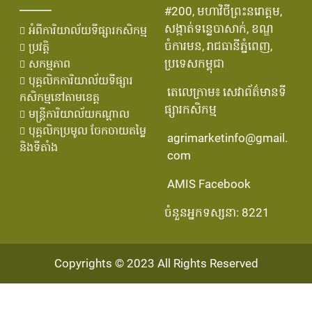
#200, មហាវិថីព្រះនរោត្តម,
សង្កាត់ទន្លេបាសាក់, ខណ្ឌ
អំពីការិយាល័យទីផ្សារកសិកម្ម
ចំការមន, រាជធានីភ្នំពេញ,
ប្រវតិ្ត
ប្រទេសកម្ពុជា
សកម្មភាព
បុគ្គលិកការិយាល័យទីផ្សារ
តេលេក្រាម៖ សេវាព័ត៌មានទី
កសិកម្មនៅតាមខេត្ត
ផ្សារកសិកម្ម
មន្រ្ដីការិយាល័យកណ្ដាល
បុគ្គលិកប្រមូល ចែកចាយតម្លៃ
agrimarketinfo@gmail.
និងទីតាំង
com
AMIS Facebook
ចំនួនអ្នកទស្សនា: 8221
Copyrights © 2023 All Rights Reserved