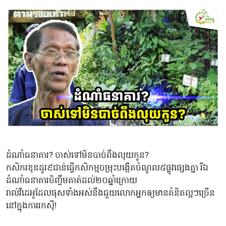
ដំណាំធនាគារ? ចាស់ទៅមិនបាច់ពឹងលុយកូន?
កសិករខុនដូរ៩ជាន់ធ្វើកសិកម្មចម្រុះបង្កើតចំណូល៥ផ្លូវផ្សេងគ្នា រីឯ
ដំណាំធនាគារចិញ្ចឹមគាត់ដល់២០ឆ្នាំក្រោយ
រាល់វីដេអូដែល​ផុសទាំងអស់នឹងជួយលោកអ្នកឲ្យមានគំនិតល្អៗច្រើន​
នៅក្នុងការរកសុី!