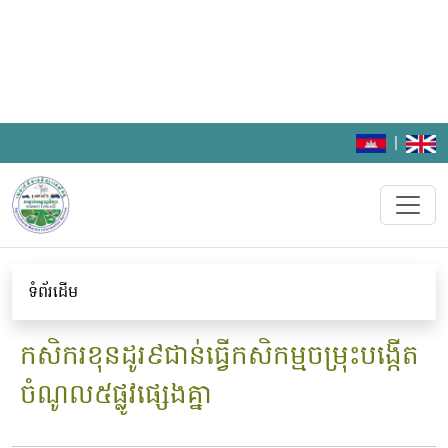
|
ទំព័រដើម
កសិករខុនដូរ៩ជាន់ធ្វើកសិកម្មចម្រុះបង្កើត
ចំណូល៥ផ្លូវផ្សេងគ្នា