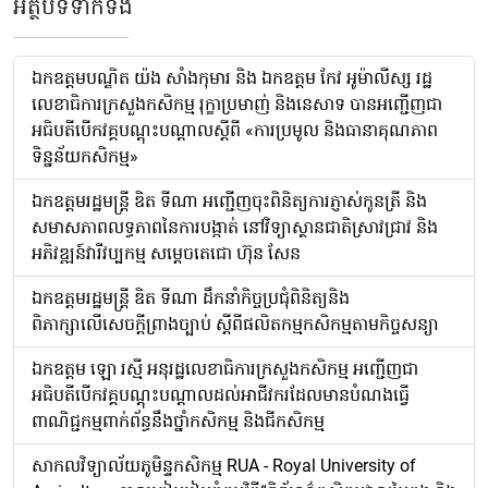
អត្ថបទទាក់ទង
ឯកឧត្តមបណ្ឌិត យ៉ង សាំងកុមារ និង ឯកឧត្តម កែវ អូម៉ាលីស្ស រដ្ឋ
លេខាធិការក្រសួងកសិកម្ម រុក្ខាប្រមាញ់ និងនេសាទ បានអញ្ជើញជា
អធិបតីបើកវគ្គបណ្ដុះបណ្ដាលស្តីពី «ការប្រមូល និងធានាគុណភាព
ទិន្នន័យកសិកម្ម»
ឯកឧត្តមរដ្ឋមន្ត្រី ឌិត ទីណា អញ្ជើញចុះពិនិត្យការភ្ញាស់កូនត្រី និង
សមាសភាពលទ្ធភាពនៃការបង្កាត់ នៅវិទ្យាស្ថានជាតិស្រាវជ្រាវ និង
អភិវឌ្ឍន៍វារីវប្បកម្ម សម្តេចតេជោ ហ៊ុន សែន
ឯកឧត្តមរដ្ឋមន្ត្រី ឌិត ទីណា ដឹកនាំកិច្ចប្រជុំពិនិត្យនិង
ពិភាក្សាលើសេចក្តីព្រាងច្បាប់ ស្តីពីផលិតកម្មកសិកម្មតាមកិច្ចសន្យា
ឯកឧត្តម ឡោ រស្មី អនុរដ្ឋលេខាធិការក្រសួងកសិកម្ម អញ្ជើញជា
អធិបតីបើកវគ្គបណ្តុះបណ្តាលដល់អាជីវករដែលមានបំណងធ្វើ
ពាណិជ្ជកម្មពាក់ព័ន្ធនឹងថ្នាំកសិកម្ម និងជីកសិកម្ម
សាកលវិទ្យាល័យភូមិន្ទកសិកម្ម RUA - Royal University of