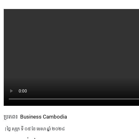
ប្រភព៖
Business Cambodia
| ថ្ងៃ សុក្រ ទី ០៥ ខែ មេសា ឆ្នាំ ២០២៤