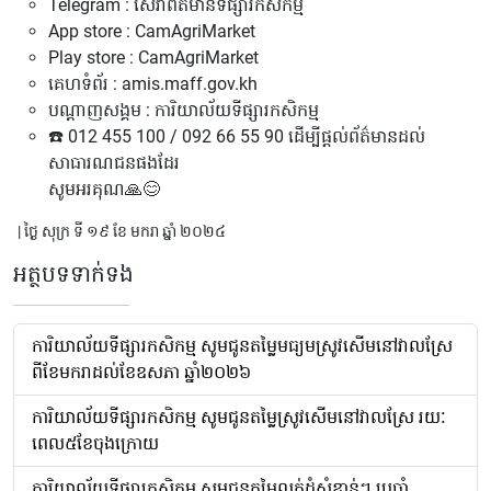
Telegram : សេវាព័ត៌មានទីផ្សារកសិកម្ម
App store : CamAgriMarket
Play store : CamAgriMarket
គេហទំព័រ : amis.maff.gov.kh
បណ្តាញសង្គម : ការិយាល័យទីផ្សារកសិកម្ម
☎️ 012 455 100 / 092 66 55 90 ដើម្បីផ្តល់ព័ត៌មានដល់
សាធារណជនផងដែរ
សូមអរគុណ🙏😊
| ថ្ងៃ សុក្រ ទី ១៩ ខែ មករា ឆ្នាំ ២០២៤
អត្ថបទទាក់ទង
ការិយាល័យទីផ្សារកសិកម្ម សូមជូនតម្លៃមធ្យមស្រូវសើមនៅវាលស្រែ
ពីខែមករាដល់ខែឧសភា ឆ្នាំ២០២៦
ការិយាល័យទីផ្សារកសិកម្ម សូមជូនតម្លៃស្រូវសើមនៅវាលស្រែ រយៈ
ពេល៥ខែចុងក្រោយ
ការិយាល័យទីផ្សារកសិកម្ម សូមជូនតម្លៃលក់ដុំសំខាន់ៗ ប្រចាំ