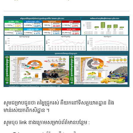
សូមជម្រាបជូនថា តម្លៃជ្រូករស់ គឺយកនៅទីសត្តឃាតដ្ឋាន និង
មាន់រស់យកពីកសិដ្ឋាន ។
សូមចុច link ខាងក្រោមសម្រាប់ព័ត៌មានបន្ថែម :