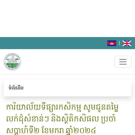
|
ទំព័រដើម
ការិយាល័យទីផ្សារកសិកម្ម សូមជូនតម្លៃ
លក់ដុំសំខាន់ៗ និងស្ថិតិកសិផល ប្រចាំ
សប្តាហ៍ទី២ ខែមករា ឆ្នាំ២០២៤