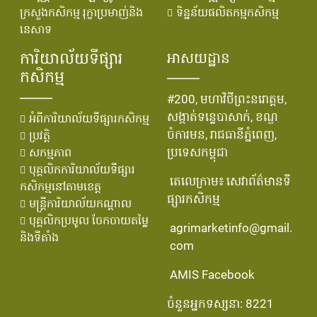
ក្រសួងកសិកម្ម រុក្ខាប្រមាញ់និង
ទិន្នន័យផលិតកម្មកសិកម្ម
នេសាទ
ការិយាល័យទីផ្សារ
អាសយដ្ឋាន
កសិកម្ម
#200, មហាវិថីព្រះនរោត្តម,
សង្កាត់ទន្លេបាសាក់, ខណ្ឌ
អំពីការិយាល័យទីផ្សារកសិកម្ម
ចំការមន, រាជធានីភ្នំពេញ,
ប្រវតិ្ត
ប្រទេសកម្ពុជា
សកម្មភាព
បុគ្គលិកការិយាល័យទីផ្សារ
តេលេក្រាម៖ សេវាព័ត៌មានទី
កសិកម្មនៅតាមខេត្ត
ផ្សារកសិកម្ម
មន្រ្ដីការិយាល័យកណ្ដាល
បុគ្គលិកប្រមូល ចែកចាយតម្លៃ
agrimarketinfo@gmail.
និងទីតាំង
com
AMIS Facebook
ចំនួនអ្នកទស្សនា: 8221