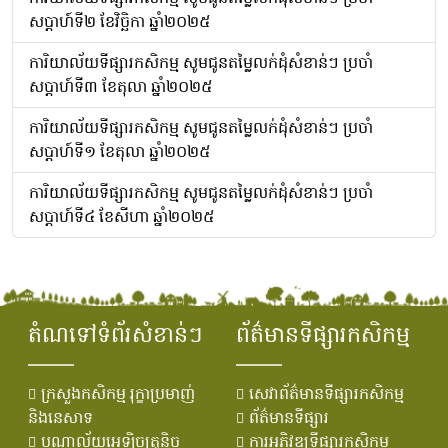
សប្តាហ៍ទី២ ខែវិច្ឆិកា ឆ្នាំ២០២៥
ការិយាល័យទីផ្សារកសិកម្ម សូមជូនតម្លៃលក់ដុំសំខាន់ៗ ប្រចាំ
សប្តាហ៍ទី៣ ខែតុលា ឆ្នាំ២០២៥
ការិយាល័យទីផ្សារកសិកម្ម សូមជូនតម្លៃលក់ដុំសំខាន់ៗ ប្រចាំ
សប្តាហ៍ទី១ ខែតុលា ឆ្នាំ២០២៥
ការិយាល័យទីផ្សារកសិកម្ម សូមជូនតម្លៃលក់ដុំសំខាន់ៗ ប្រចាំ
សប្តាហ៍ទី៤ ខែសីហា ឆ្នាំ២០២៥
តំណទៅទំព័រសំខាន់ៗ
ព័ត៌មានទីផ្សារកសិកម្ម
ក្រសួងកសិកម្ម រុក្ខាប្រមាញ់
សេវាព័ត៌មានទីផ្សារកសិកម្ម
និងនេសាទ
ព័ត៌មានទីផ្សារ
បណ្ណាល័យអេឡិចត្រូនិច
ការអភិវឌ្ឍទីផ្សារកសិកម្ម