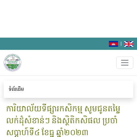
|
ទំព័រដើម
ការិយាល័យទីផ្សារកសិកម្ម សូមជូនតម្លៃ
លក់ដុំសំខាន់ៗ និងស្ថិតិកសិផល ប្រចាំ
សប្តាហ៍ទី៤ ខែធ្នូ ឆ្នាំ២០២៣