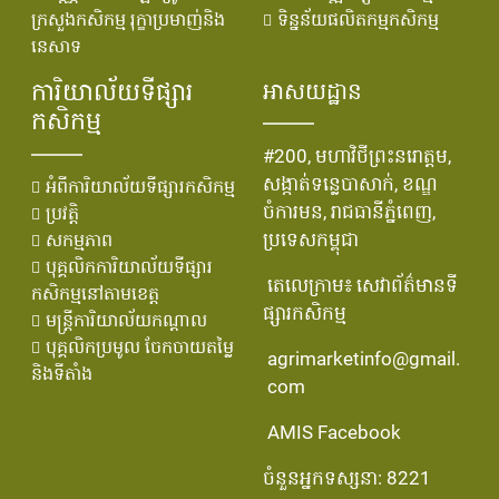
ក្រសួងកសិកម្ម រុក្ខាប្រមាញ់និង
ទិន្នន័យផលិតកម្មកសិកម្ម
នេសាទ
ការិយាល័យទីផ្សារ
អាសយដ្ឋាន
កសិកម្ម
#200, មហាវិថីព្រះនរោត្តម,
សង្កាត់ទន្លេបាសាក់, ខណ្ឌ
អំពីការិយាល័យទីផ្សារកសិកម្ម
ចំការមន, រាជធានីភ្នំពេញ,
ប្រវតិ្ត
ប្រទេសកម្ពុជា
សកម្មភាព
បុគ្គលិកការិយាល័យទីផ្សារ
តេលេក្រាម៖ សេវាព័ត៌មានទី
កសិកម្មនៅតាមខេត្ត
ផ្សារកសិកម្ម
មន្រ្ដីការិយាល័យកណ្ដាល
បុគ្គលិកប្រមូល ចែកចាយតម្លៃ
agrimarketinfo@gmail.
និងទីតាំង
com
AMIS Facebook
ចំនួនអ្នកទស្សនា: 8221