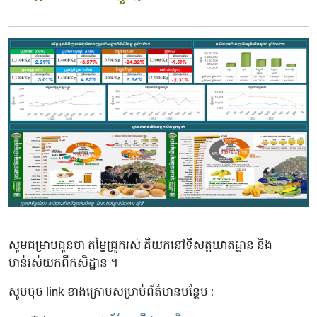
សូមជម្រាបជូនថា តម្លៃជ្រូករស់ គឺយកនៅទីសត្តឃាតដ្ឋាន និង
មាន់រស់យកពីកសិដ្ឋាន ។
សូមចុច link ខាងក្រោមសម្រាប់ព័ត៌មានបន្ថែម :