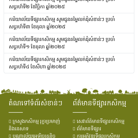
សប្តាហ៍ទី២ ខែវិច្ឆិកា ឆ្នាំ២០២៥
ការិយាល័យទីផ្សារកសិកម្ម សូមជូនតម្លៃលក់ដុំសំខាន់ៗ ប្រចាំ
សប្តាហ៍ទី៣ ខែតុលា ឆ្នាំ២០២៥
ការិយាល័យទីផ្សារកសិកម្ម សូមជូនតម្លៃលក់ដុំសំខាន់ៗ ប្រចាំ
សប្តាហ៍ទី១ ខែតុលា ឆ្នាំ២០២៥
ការិយាល័យទីផ្សារកសិកម្ម សូមជូនតម្លៃលក់ដុំសំខាន់ៗ ប្រចាំ
សប្តាហ៍ទី៤ ខែសីហា ឆ្នាំ២០២៥
តំណទៅទំព័រសំខាន់ៗ
ព័ត៌មានទីផ្សារកសិកម្ម
ក្រសួងកសិកម្ម រុក្ខាប្រមាញ់
សេវាព័ត៌មានទីផ្សារកសិកម្ម
និងនេសាទ
ព័ត៌មានទីផ្សារ
បណ្ណាល័យអេឡិចត្រូនិច
ការអភិវឌ្ឍទីផ្សារកសិកម្ម