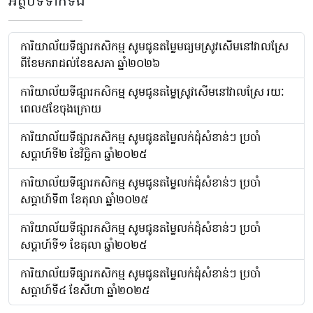
អត្ថបទទាក់ទង
ការិយាល័យទីផ្សារកសិកម្ម សូមជូនតម្លៃមធ្យមស្រូវសើមនៅវាលស្រែ
ពីខែមករាដល់ខែឧសភា ឆ្នាំ២០២៦
ការិយាល័យទីផ្សារកសិកម្ម សូមជូនតម្លៃស្រូវសើមនៅវាលស្រែ រយៈ
ពេល៥ខែចុងក្រោយ
ការិយាល័យទីផ្សារកសិកម្ម សូមជូនតម្លៃលក់ដុំសំខាន់ៗ ប្រចាំ
សប្តាហ៍ទី២ ខែវិច្ឆិកា ឆ្នាំ២០២៥
ការិយាល័យទីផ្សារកសិកម្ម សូមជូនតម្លៃលក់ដុំសំខាន់ៗ ប្រចាំ
សប្តាហ៍ទី៣ ខែតុលា ឆ្នាំ២០២៥
ការិយាល័យទីផ្សារកសិកម្ម សូមជូនតម្លៃលក់ដុំសំខាន់ៗ ប្រចាំ
សប្តាហ៍ទី១ ខែតុលា ឆ្នាំ២០២៥
ការិយាល័យទីផ្សារកសិកម្ម សូមជូនតម្លៃលក់ដុំសំខាន់ៗ ប្រចាំ
សប្តាហ៍ទី៤ ខែសីហា ឆ្នាំ២០២៥