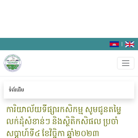
|
ទំព័រដើម
ការិយាល័យទីផ្សារកសិកម្ម សូមជូនតម្លៃ
លក់ដុំសំខាន់ៗ និងស្ថិតិកសិផល ប្រចាំ
សប្តាហ៍ទី៤ ខែវិច្ចិកា ឆ្នាំ២០២៣