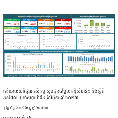
ការិយាល័យទីផ្សារកសិកម្ម សូមជូនតម្លៃលក់ដុំសំខាន់ៗ និងស្ថិតិ
កសិផល ប្រចាំសប្តាហ៍ទី៤ ខែវិច្ចិកា ឆ្នាំ២០២៣
| ថ្ងៃ ច័ន្ទ ទី ០៤ ខែ ធ្នូ ឆ្នាំ ២០២៣