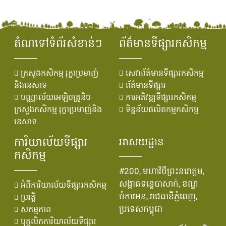
តំណទៅទំព័រសំខាន់ៗ
ព័ត៌មានទីផ្សារកសិកម្ម
ក្រសួងកសិកម្ម រុក្ខាប្រមាញ់
សេវាព័ត៌មានទីផ្សារកសិកម្ម
និងនេសាទ
ព័ត៌មានទីផ្សារ
បណ្ណាល័យអេឡិចត្រូនិច
ការអភិវឌ្ឍទីផ្សារកសិកម្ម
ក្រសួងកសិកម្ម រុក្ខាប្រមាញ់និង
ទិន្នន័យផលិតកម្មកសិកម្ម
នេសាទ
ការិយាល័យទីផ្សារ
អាសយដ្ឋាន
កសិកម្ម
#200, មហាវិថីព្រះនរោត្តម,
សង្កាត់ទន្លេបាសាក់, ខណ្ឌ
អំពីការិយាល័យទីផ្សារកសិកម្ម
ចំការមន, រាជធានីភ្នំពេញ,
ប្រវតិ្ត
ប្រទេសកម្ពុជា
សកម្មភាព
បុគ្គលិកការិយាល័យទីផ្សារ